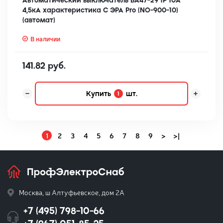
Автоматический выключатель ВА47-29 1Р 10А
4,5кА характеристика C ЭРА Pro (NO-900-10)
(автомат)
В наличии
141.82 руб.
Купить
шт.
1
1
2
3
4
5
6
7
8
9
>
>|
Москва, ш Алтуфьевское, дом 2А
+7 (495) 798-10-66