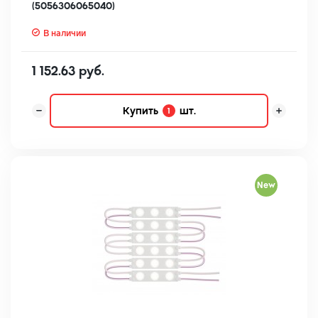
(5056306065040)
В наличии
1 152.63 руб.
Купить
шт.
1
New