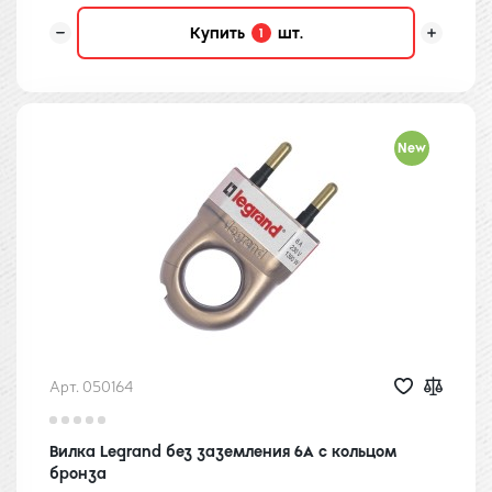
Купить
шт.
1
New
Арт. 050164
Вилка Legrand без заземления 6А с кольцом
бронза