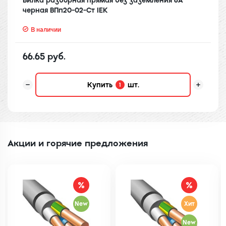
Вилка разборная прямая без заземления 6А
черная ВПп20-02-Ст IEK
В наличии
66.65 руб.
Купить
шт.
1
Акции и горячие предложения
New
Хит
New