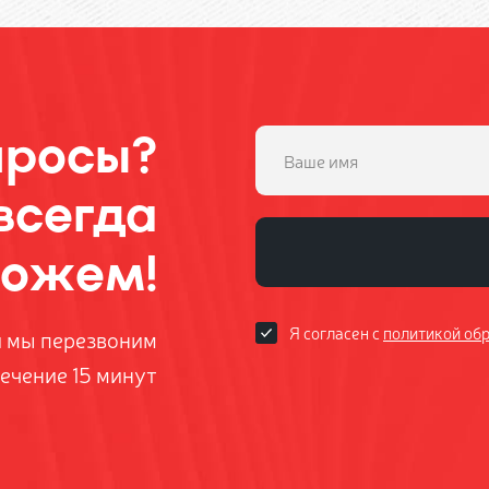
просы?
всегда
ожем!
Я согласен с
политикой об
и мы перезвоним
течение 15 минут