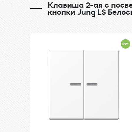
Клавиша 2-ая с посв
кнопки Jung LS Бело
New