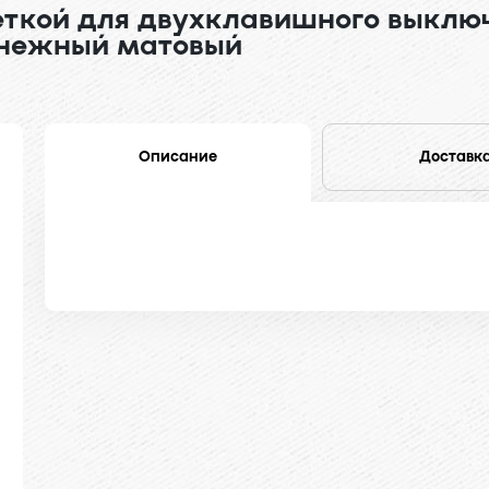
еткой для двухклавишного выклю
снежный матовый
Описание
Доставк