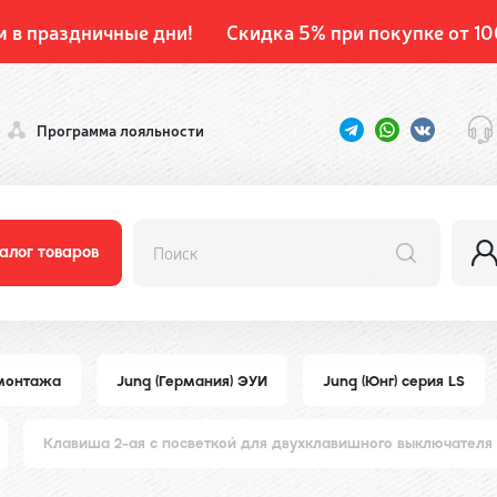
м в праздничные дни!
Скидка 5% при покупке от 10
Программа лояльности
алог товаров
 монтажа
Jung (Германия) ЭУИ
Jung (Юнг) серия LS
Клавиша 2-ая с посветкой для двухклавишного выключателя