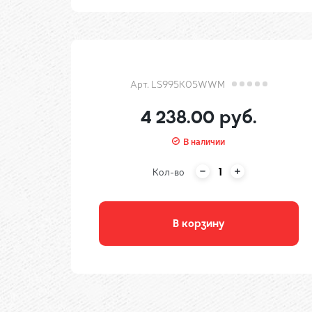
Арт. LS995KO5WWM
4 238.00 руб.
В наличии
Кол-во
В корзину