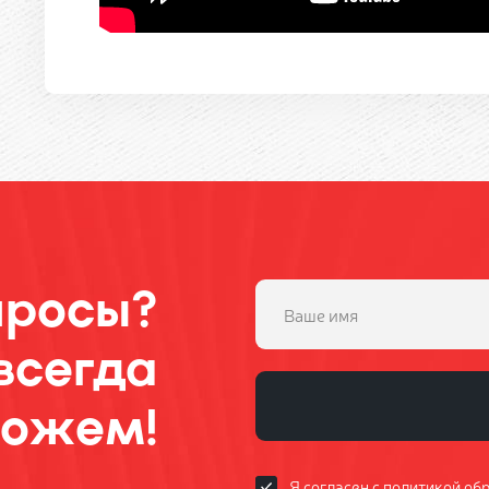
просы?
всегда
ожем!
Я согласен с
политикой об