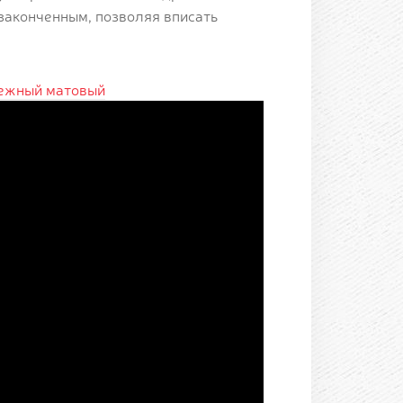
законченным, позволяя вписать
ежный матовый