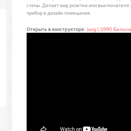
стены. Делает вид розетки или выключателя 
прибор в дизайн помещения.
Открыть в конструкторе:
Jung LS990 Белосн