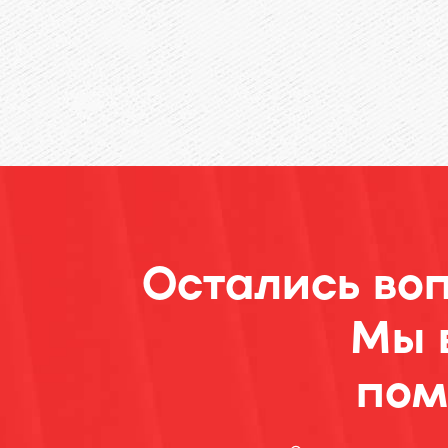
Остались во
Мы 
пом