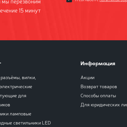
и мы перезвоним
течение 15 минут
г
Информация
разъёмы, вилки,
Акции
 электрические
Возврат товаров
тующие для
Способы оплаты
ников
Для юридических ли
ники ламповые
одные светильники LED