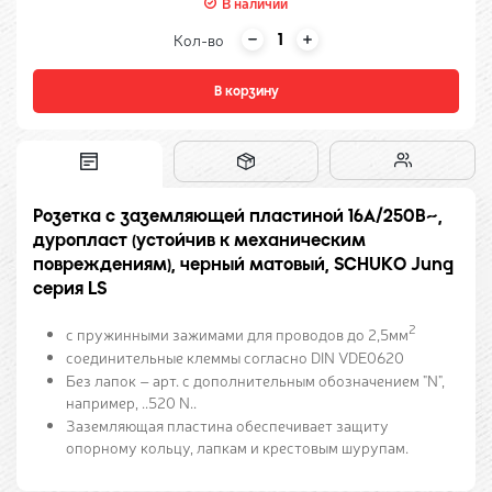
В наличии
Кол-во
В корзину
Розетка с заземляющей пластиной 16A/250B~,
дуропласт (устойчив к механическим
повреждениям), черный матовый, SCHUKO Jung
серия LS
2
с пружинными зажимами для проводов до 2,5мм
соединительные клеммы согласно DIN VDE0620
Без лапок – арт. с дополнительным обозначением "N",
например, ..520 N..
Заземляющая пластина обеспечивает защиту
опорному кольцу, лапкам и крестовым шурупам.